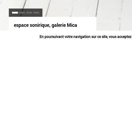
espace sonirique, galerie Mica
objets
expérimenter
transmettre
En poursuivant votre navigation sur ce site, vous acceptez l
ESPACE SONIRI
2019