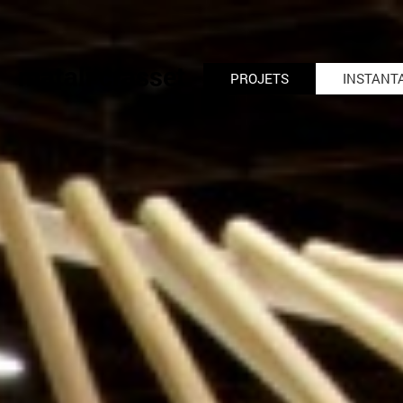
matali crasset
PROJETS
INSTANT