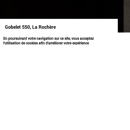
Gobelet 550, La Rochère
objets
transmettre
En poursuivant votre navigation sur ce site, vous acceptez
l'utilisation de cookies afin d'améliorer votre expérience
utilisateur.
OK
GOBELET 550, LA
ROCHÈRE
2025
Un gobelet en verre pour célébrer les 550 ans de
la